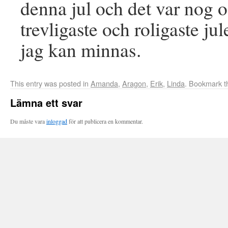
denna jul och det var nog 
trevligaste och roligaste ju
jag kan minnas.
This entry was posted in
Amanda
,
Aragon
,
Erik
,
Linda
. Bookmark 
Lämna ett svar
Du måste vara
inloggad
för att publicera en kommentar.