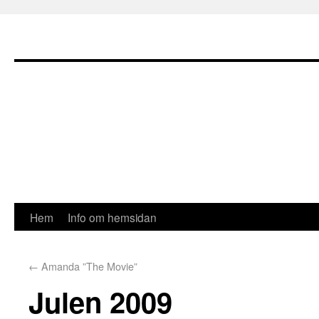
Hem
Info om hemsidan
←
Amanda ”The Movie”
Julen 2009