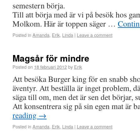
semestern börja.
Till att börja med är vi på besök hos 
Molkom. Här är toppen säger …
Contin
Posted in
Amanda
,
Erik
,
Linda
|
Leave a comment
Magsår för mindre
Posted on
18 februari 2012
by
Erik
Att besöka Burger king för en snabb sho
äventyr. Att beställa är inget problem, 
säga till om, men det är sen det börjar, s
Att konsentrera sig på sin egen mat är 
reading
→
Posted in
Amanda
,
Erik
,
Linda
|
Leave a comment