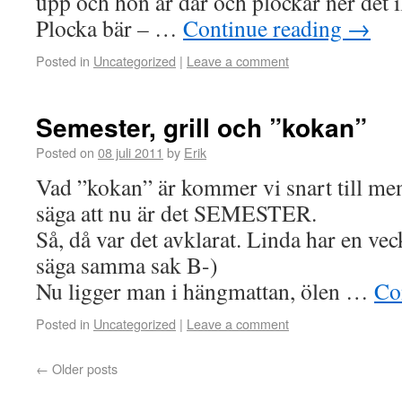
upp och hon är där och plockar ner det il
Plocka bär – …
Continue reading
→
Posted in
Uncategorized
|
Leave a comment
Semester, grill och ”kokan”
Posted on
08 juli 2011
by
Erik
Vad ”kokan” är kommer vi snart till men 
säga att nu är det SEMESTER.
Så, då var det avklarat. Linda har en ve
säga samma sak B-)
Nu ligger man i hängmattan, ölen …
Co
Posted in
Uncategorized
|
Leave a comment
←
Older posts