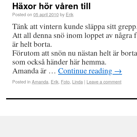
Häxor hör våren till
Posted on
05 april 2010
by
Erik
Tänk att vintern kunde släppa sitt grepp
Att all denna snö inom loppet av några få
är helt borta.
Förutom att snön nu nästan helt är borta
som också händer här hemma.
Amanda är …
Continue reading
→
Posted in
Amanda
,
Erik
,
Foto
,
Linda
|
Leave a comment