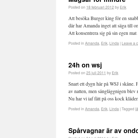
Posted on
18 februari 2012
by
Erik
Att besöka Burger king för en snabb 
där har Amanda inget att säga till o
Att konsentrera sig på sin egen ma
Posted in
Amanda
,
Erik
,
Linda
|
Leave a 
24h on wsj
Posted on
25 juli 2011
by
Erik
Snart ett dygn här på WSJ i skåne. 
av natten, men sängläggnigen blev no
Nu har vi iaf fått på oss kock kläd
Posted in
Amanda
,
Erik
,
Linda
|
Tagged
l
Spårvagnar är av ond