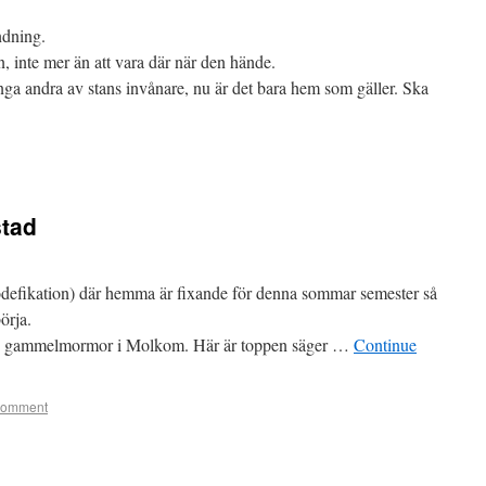
ndning.
n, inte mer än att vara där när den hände.
ga andra av stans invånare, nu är det bara hem som gäller. Ska
stad
odefikation) där hemma är fixande för denna sommar semester så
örja.
 hos gammelmormor i Molkom. Här är toppen säger …
Continue
comment