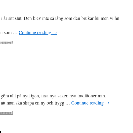
 år sitt slut. Den blev inte så lång som den brukar bli men vi hn
 min som …
Continue reading
→
comment
göra allt på nytt igen, fixa nya saker, nya traditioner mm.
m att man ska skapa en ny och trygg …
Continue reading
→
comment