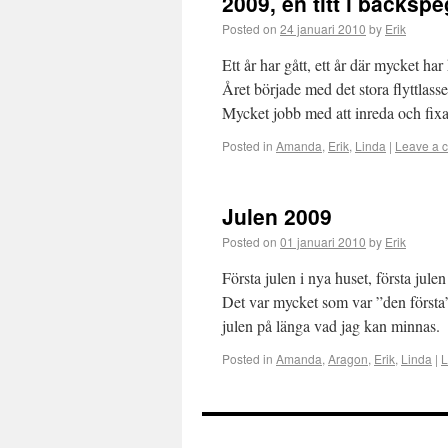
2009, en titt i backsp
Posted on
24 januari 2010
by
Erik
Ett år har gått, ett år där mycket har
Året började med det stora flyttlasse
Mycket jobb med att inreda och fixa
Posted in
Amanda
,
Erik
,
Linda
|
Leave a 
Julen 2009
Posted on
01 januari 2010
by
Erik
Första julen i nya huset, första jul
Det var mycket som var ”den första”
julen på länga vad jag kan minnas.
Posted in
Amanda
,
Aragon
,
Erik
,
Linda
|
L