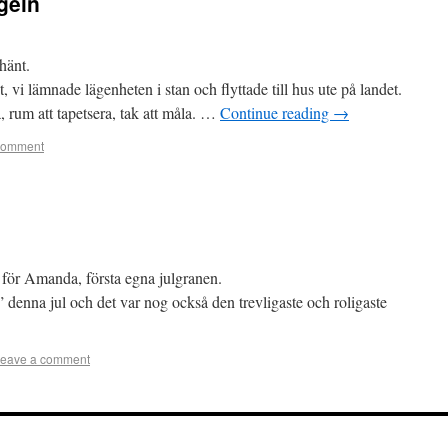
egeln
 hänt.
t, vi lämnade lägenheten i stan och flyttade till hus ute på landet.
, rum att tapetsera, tak att måla. …
Continue reading
→
comment
en för Amanda, första egna julgranen.
 denna jul och det var nog också den trevligaste och roligaste
eave a comment