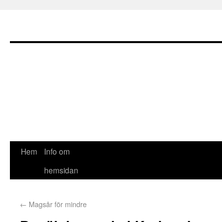
Hem
Info om
hemsidan
←
Magsår för mindre