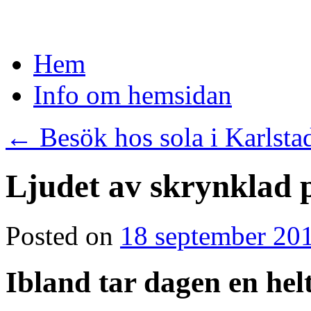
Skip
Hem
to
content
Info om hemsidan
←
Besök hos sola i Karlsta
Ljudet av skrynklad 
Posted on
18 september 20
Ibland tar dagen en hel