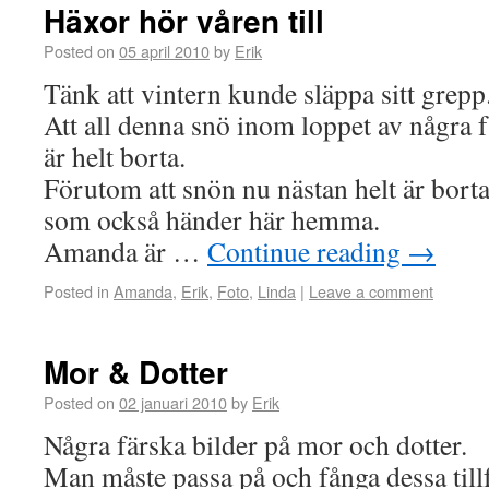
Häxor hör våren till
Posted on
05 april 2010
by
Erik
Tänk att vintern kunde släppa sitt grepp
Att all denna snö inom loppet av några få
är helt borta.
Förutom att snön nu nästan helt är borta
som också händer här hemma.
Amanda är …
Continue reading
→
Posted in
Amanda
,
Erik
,
Foto
,
Linda
|
Leave a comment
Mor & Dotter
Posted on
02 januari 2010
by
Erik
Några färska bilder på mor och dotter.
Man måste passa på och fånga dessa tillf