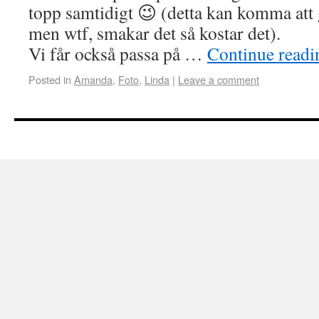
topp samtidigt 😉 (detta kan komma att 
men wtf, smakar det så kostar det).
Vi får också passa på …
Continue read
Posted in
Amanda
,
Foto
,
Linda
|
Leave a comment